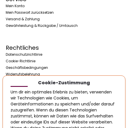
Mein Konto
Mein Passwort zurücksetzen
Versand & Zahlung
Gewährleistung & Rückgabe / Umtausch
Rechtliches
Datenschutzrichtlinie
Cookie-Richtlinie
Geschäftsbedingungen
Widerrufsbelehrung
Impressum / Kontakt
Cookie-Zustimmung
Um dir ein optimales Erlebnis zu bieten, verwenden
wir Technologien wie Cookies, um
Öffnungszeiten
Geräteinformationen zu speichern und/oder darauf
zuzugreifen. Wenn du diesen Technologien
Montag
08:00 - 17:00
zustimmst, können wir Daten wie das Surfverhalten
Dienstag
08:00 - 17:00
oder eindeutige IDs auf dieser Website verarbeiten.
Mittwoch
08:00 - 17:00