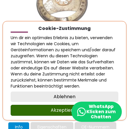
Cookie-Zustimmung
Inkl. MwSt. 19%
Um dir ein optimales Erlebnis zu bieten, verwenden
wir Technologien wie Cookies, um
€ 121,99
Geräteinformationen zu speichern und/oder darauf
zuzugreifen. Wenn du diesen Technologien
Auf Lager
zustimmst, können wir Daten wie das Surfverhalten
oder eindeutige IDs auf dieser Website verarbeiten.
Wenn du deine Zustimmung nicht erteilst oder
zurückziehst, können bestimmte Merkmale und
In den Warenkorb legen
Funktionen beeinträchtigt werden.
Ablehnen
Audi A6 Mitnehmerscheibe
WhatsApp
Schwungscheibe Automatikgetriebe
Akzeptieren
Klicken zum
Automatik 2,8 2.6
Chatten
Info
Eigenschaften
OE-Nummern