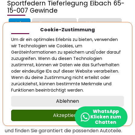
Sportfedern Tieferlegung Eibach 65-
15-007 Gewinde
Info
Eigenschaften
OE-Nummern
Cookie-Zustimmung
Produktnummer: 179509
Um dir ein optimales Erlebnis zu bieten, verwenden
Artikelzustand: Gebraucht
wir Technologien wie Cookies, um
Guter gebrauchter Zustand. Einwandfreie Funktion.
Geräteinformationen zu speichern und/oder darauf
zuzugreifen. Wenn du diesen Technologien
zustimmst, können wir Daten wie das Surfverhalten
oder eindeutige IDs auf dieser Website verarbeiten.
1
2
»
Wenn du deine Zustimmung nicht erteilst oder
zurückziehst, können bestimmte Merkmale und
Funktionen beeinträchtigt werden.
Tieferlegungsfedern
Ablehnen
Wulfhorst Autoverwertung bietet Ihnen eine
WhatsApp
Akzeptieren
große Auswahl an Original-Gebrauchtteilen für
Klicken zum
Chatten
Ihr Auto. Suchen Sie nach Marke, Modell und Typ
und finden Sie garantiert die passenden Autoteile.