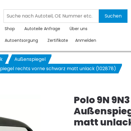
Shop
Autoteile Anfrage
Über uns
Autoentsorgung
Zertifikate
Anmelden
nk
Außenspiegel
spiegel rechts vorne schwarz matt unlack (102878)
Polo 9N 9N3
Außenspieg
matt unlac