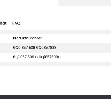
ität
FAQ
Produktnummer
6Q0 857 538 6Q0857838
6Q1 857 508 G 6Q1857508G