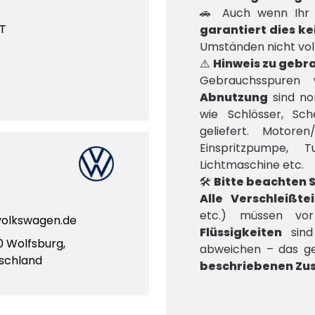
🚗 Auch wenn Ihr F
T
garantiert dies k
Umständen nicht voll
⚠️
Hinweis zu gebr
Gebrauchsspuren
Abnutzung
sind no
wie Schlösser, Sch
geliefert. Motor
Einspritzpumpe, 
Lichtmaschine etc.
🛠️
Bitte beachten S
Alle Verschleißtei
etc.) müssen vo
olkswagen.de
Flüssigkeiten
sind 
0 Wolfsburg,
abweichen – das gel
schland
beschriebenen Zu