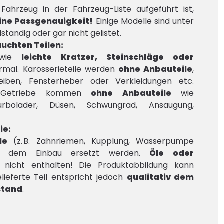
ahrzeug in der Fahrzeug-Liste aufgeführt ist,
eine Passgenauigkeit!
Einige Modelle sind unter
ständig oder gar nicht gelistet.
auchten Teilen:
 wie
leichte Kratzer, Steinschläge oder
rmal. Karosserieteile werden
ohne Anbauteile
,
eiben, Fensterheber oder Verkleidungen etc.
en/Getriebe kommen
ohne Anbauteile
wie
Turbolader, Düsen, Schwungrad, Ansaugung,
ie:
le
(z. B. Zahnriemen, Kupplung, Wasserpumpe
r dem Einbau ersetzt werden.
Öle oder
nicht enthalten! Die Produktabbildung kann
ieferte Teil entspricht jedoch
qualitativ dem
stand
.